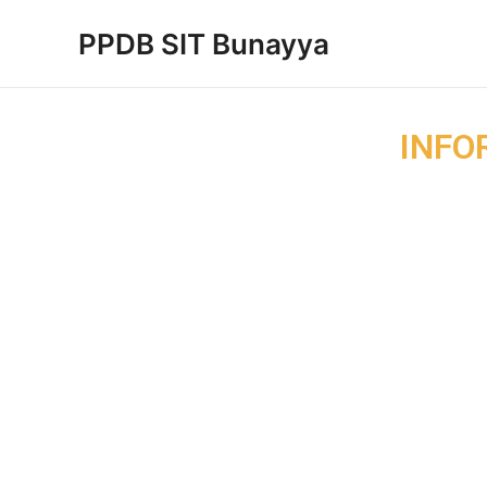
Skip
PPDB SIT Bunayya
to
content
INFO